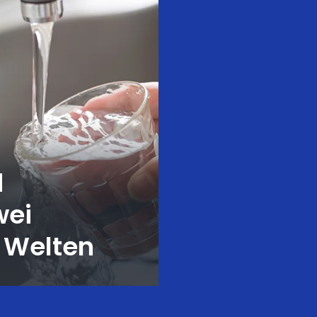
d
wei
 Welten